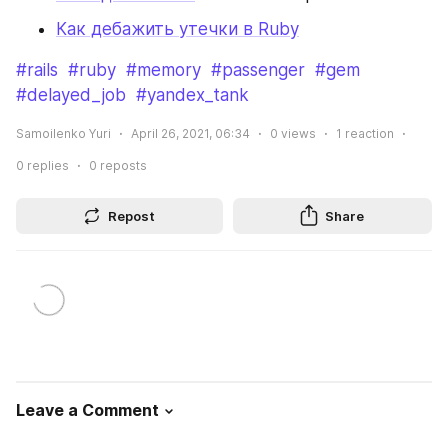
Как дебажить утечки в Ruby
#rails
#ruby
#memory
#passenger
#gem
#delayed_job
#yandex_tank
Samoilenko Yuri
April 26, 2021, 06:34
0
views
1
reaction
0
replies
0
reposts
Repost
Share
Leave a Comment