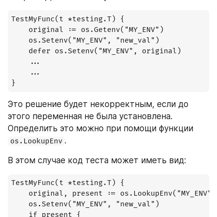
TestMyFunc(t *testing.T) {

    original := os.Getenv("MY_ENV")

    os.Setenv("MY_ENV", "new_val")

    defer os.Setenv("MY_ENV", original)

    ...

    ...

}
Это решение будет некорректным, если до 
этого переменная не была установлена. 
Определить это можно при помощи функции 
.
os.LookupEnv
В этом случае код теста может иметь вид:
TestMyFunc(t *testing.T) {

    original, present := os.LookupEnv("MY_ENV")

    os.Setenv("MY_ENV", "new_val")

    if present {
