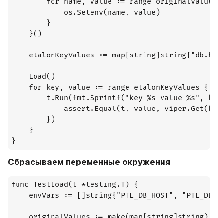
		for name, value := range originalValues {

			os.Setenv(name, value)

		}

	}()

	etalonKeyValues := map[string]string{"db.host": "localhost", "db.port": "5454"}

	Load()

	for key, value := range etalonKeyValues {

		t.Run(fmt.Sprintf("key %s value %s", key, value), func(t *testing.T) {

			assert.Equal(t, value, viper.Get(key))

		})

	}

}
Сбрасываем переменные окружения
func TestLoad(t *testing.T) {

	envVars := []string{"PTL_DB_HOST", "PTL_DB_PORT"}

	originalValues := make(map[string]string)
