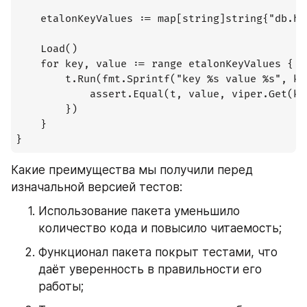
	etalonKeyValues := map[string]string{"db.host": "localhost", "db.port": "5454"}

	Load()

	for key, value := range etalonKeyValues {

		t.Run(fmt.Sprintf("key %s value %s", key, value), func(t *testing.T) {

			assert.Equal(t, value, viper.Get(key))

		})

	}

}
Какие преимущества мы получили перед 
изначальной версией тестов:
Использование пакета уменьшило 
количество кода и повысило читаемость;
Функционал пакета покрыт тестами, что 
даёт уверенность в правильности его 
работы;