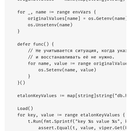
	for _, name := range envVars {

		originalValues[name] = os.Getenv(name)

		os.Unsetenv(name)

	}

	defer func() {

		// Не учитывается ситуация, когда указанная переменная среды, изначально не была задана

		// и восстанавливать её не нужно.

		for name, value := range originalValues {

			os.Setenv(name, value)

		}

	}()

	etalonKeyValues := map[string]string{"db.host": "localhost", "db.port": "5454"}

	Load()

	for key, value := range etalonKeyValues {

		t.Run(fmt.Sprintf("key %s value %s", key, value), func(t *testing.T) {

			assert.Equal(t, value, viper.Get(key))
