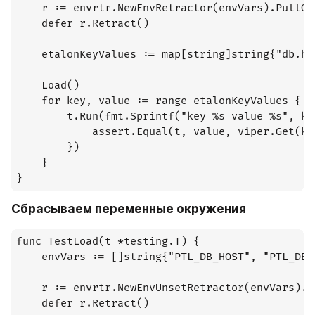
    r := envrtr.NewEnvRetractor(envVars).PullOut
    defer r.Retract()

    etalonKeyValues := map[string]string{"db.ho
    Load()

	for key, value := range etalonKeyValues {

		t.Run(fmt.Sprintf("key %s value %s", key, value), func(t *testing.T) {

			assert.Equal(t, value, viper.Get(key))

		})

	}

}
Сбрасываем переменные окружения
func TestLoad(t *testing.T) {

	envVars := []string{"PTL_DB_HOST", "PTL_DB_PORT"}

	r := envrtr.NewEnvUnsetRetractor(envVars).PullOut()

	defer r.Retract()
