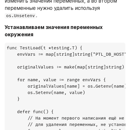
изменить значения переменных, а во втором 
переменные нужно удалить используя 
.
os.Unsetenv
Устанавливаем значения переменных 
окружения
func TestLoad(t *testing.T) {

	envVars := map[string]string{"PTL_DB_HOST": "localhost", "PTL_DB_PORT": "5454"}

	originalValues := make(map[string]string)

	for name, value := range envVars {

		originalValues[name] = os.Getenv(name)

		os.Setenv(name, value)

	}

	defer func() {

		// На момент первого написания ещё не была реализована логика

		// для удаления переменных, не установленных до запуска теста.
