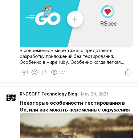
В современном мире тяжело представить
разработку приложений без тестирования.
Особенно в мире ruby. Особенно когда лёгкая
виртуализация стала уже стандартом и любой
177
разработчик знает, как запускать докер.
Качественные тесты позволяют не столько
надеяться, что код работает правильно, сколько
смело вносить изменения и не бояться при этом
RNDSOFT Technology Blog
May 24, 2021
сломать то, что есть.
Некоторые особенности тестирования в
Go, или как мокать переменные окружения