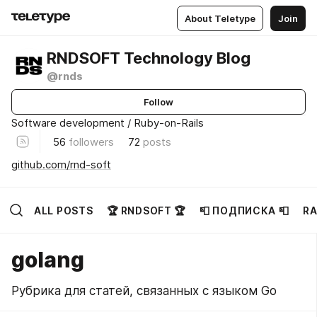
About Teletype
Join
RNDSOFT Technology Blog
@rnds
Follow
Software development / Ruby-on-Rails
56
followers
72
posts
github.com/rnd-soft
ALL POSTS
🏆 RNDSOFT 🏆
📮 ПОДПИСКА 📮
RA
golang
Рубрика для статей, связанных с языком Go