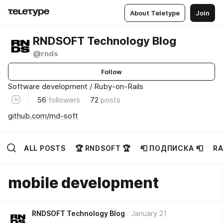
About Teletype
Join
RNDSOFT Technology Blog
@rnds
Follow
Software development / Ruby-on-Rails
56
followers
72
posts
github.com/rnd-soft
ALL POSTS
🏆 RNDSOFT 🏆
📮 ПОДПИСКА 📮
RA
mobile development
RNDSOFT Technology Blog
January 21