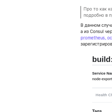
Про то как к
подробно в п
В данном случа
а из Consul че
prometheus, о
зарегистриров