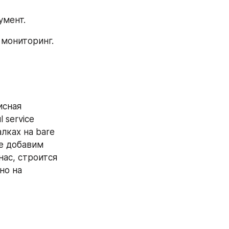
умент.
 мониторинг.
сная 
service 
лках на bare 
е добавим 
ас, строится 
о на 