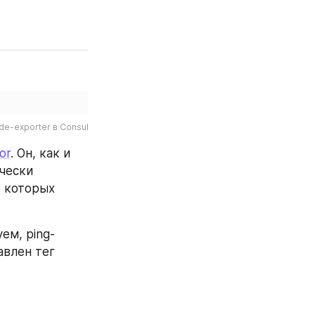
de-exporter в Consul
or
. Он, как и 
чески 
 которых 
ем, ping-
 и у него в environment также выставлен тег 