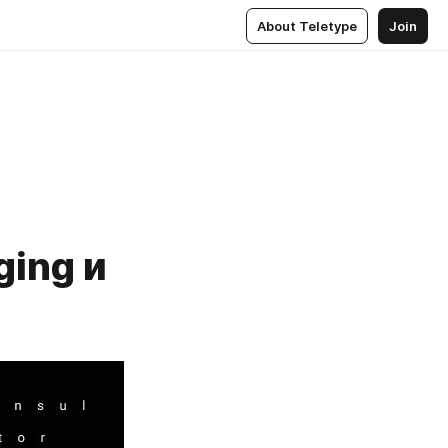
About Teletype
Join
ging и