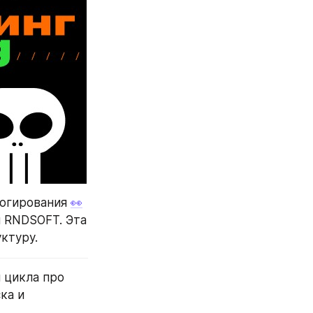
огирования 
👀
 RNDSOFT. Эта 
ктуру.
 цикла про 
а и 