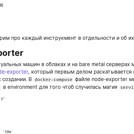
us
orter
уальных машин в облаках и на bare metal серверах 
de-exporter
, который первым делом раскатывается н
 создании. В 
 файле node-exporter м
docker-compose
 в environment для того чтоб случилась магия 
g
servi