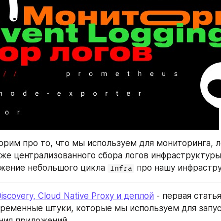
орим про то, что мы используем для мониторинга, л
кже централизованного сбора логов инфраструктуры
жение небольшого цикла 
 про нашу инфрастру
Infra
 Discovery, Cloud Native Proxy и деплой
 - первая статья
ременные штуки, которые мы используем для запуск
ния приложений.