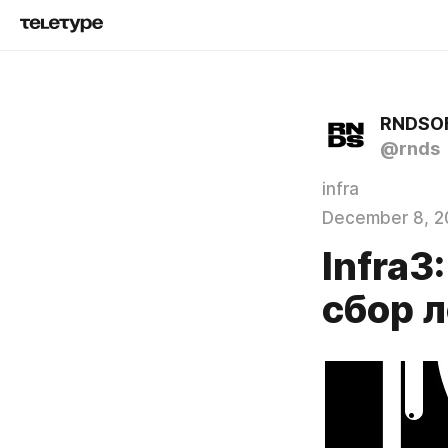
RNDSOF
@rnds
infra
December 8, 2
Infra3
сбор л