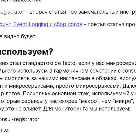
Registrator
 - вторая статья про замечательный инстр
ринг, Event Logging и сбор логов
 - третья статья про
ше видно будет...
используем?
но стал стандартом de facto, если у вас микросерви
ы его используем в гармоничном сочетании с consul 
бы смотреть за нашими инстансами в облаках, виртуа
tion и микросервисами, просто микросервисами. Дале
р логов. Поскольку основной стэк, используемый у н
которые сервисы у нас скорее "макро", чем "микро", н
у это не влияет. Для мониторинга мы используем:
onsul-registrator
rter