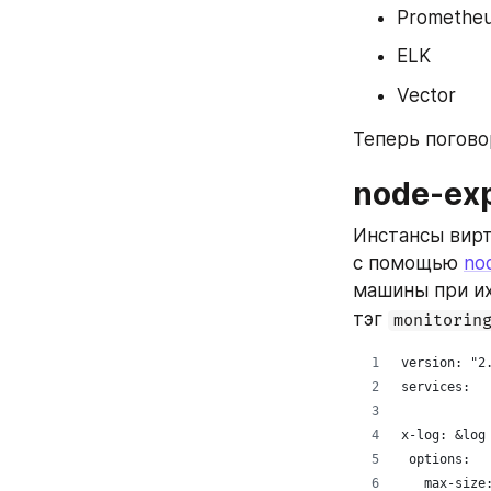
Promethe
ELK
Vector
node-exp
Инстансы вирт
с помощью 
no
машины при их
тэг 
monitorin