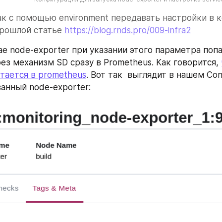
ак с помощью environment передавать настройки в к
рошлой статье 
https://blog.rnds.pro/009-infra2
е node-exporter при указании этого параметра попад
рез механизм SD сразу в Prometheus. Как говорится, 
стается в prometheus
. Вот так  выглядит в нашем Cons
анный node-exporter: