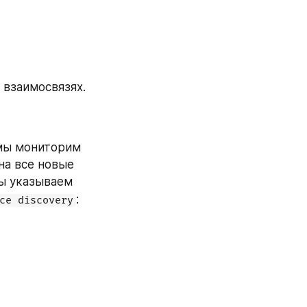
Теперь поговорим про каждый инструкмент в отдельности и об их взаимосвязях. 
мы мониторим 
а все новые 
ы указываем 
:
ce discovery