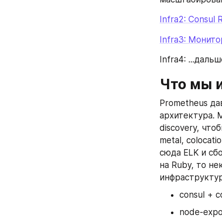
Infra2: Consul 
Infra3: Монито
Infra4: ...даль
Что мы 
Prometheus дав
архитектура. М
discovery, что
metal, coloca
сюда ELK и сбо
на Ruby, то не
инфраструктур
consul + c
node-expo