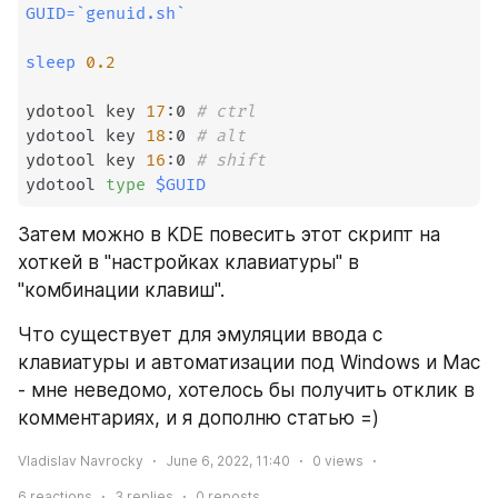
GUID
=
`
genuid.sh
`
sleep
0.2
ydotool key 
17
:0 
# ctrl 
ydotool key 
18
:0 
# alt 
ydotool key 
16
:0 
# shift 
ydotool 
type
$GUID
Затем можно в KDE повесить этот скрипт на 
хоткей в "настройках клавиатуры" в 
"комбинации клавиш".
Что существует для эмуляции ввода с 
клавиатуры и автоматизации под Windows и Mac 
- мне неведомо, хотелось бы получить отклик в 
комментариях, и я дополню статью =)
Vladislav Navrocky
June 6, 2022, 11:40
0
views
6
reactions
3
replies
0
reposts