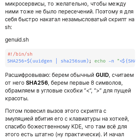
микросервисы, то желательно, чтобы между 
ними тоже не было пересечений. Поэтому я для 
себя быстро накатал незамысловатый скрипт на 
sh:
genuid.sh
#!/bin/sh
SHA256
=
$(
uuidgen 
|
 sha256sum
)
;
echo
-n
"<
${SHA2
Расшифровываю: берем обычный 
GUID
, считаем 
от него 
SHA256
, берем первые 8 символов, 
обрамляем в угловые скобки “<”, “>” для пущей 
красоты.
Потом повесил вызов этого скрипта с 
эмуляцией вбития его с клавиатуры на хоткей, 
спасибо божественному KDE, что там всё для 
этого есть штатно (ну практически). И начал 