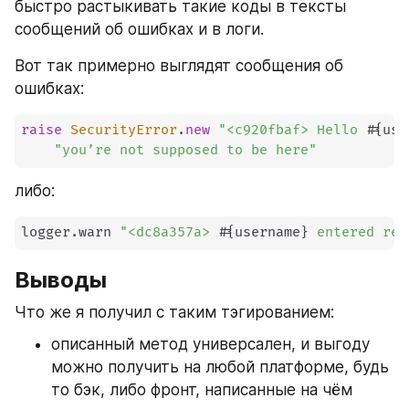
быстро растыкивать такие коды в тексты 
сообщений об ошибках и в логи.
Вот так примерно выглядят сообщения об 
ошибках:
raise
SecurityError
.
new
"<c920fbaf> Hello 
#{
use
"you’re not supposed to be here"
либо:
logger
.
warn 
"<dc8a357a> 
#{
username
}
 entered res
Выводы
Что же я получил с таким тэгированием:
описанный метод универсален, и выгоду 
можно получить на любой платформе, будь 
то бэк, либо фронт, написанные на чём 